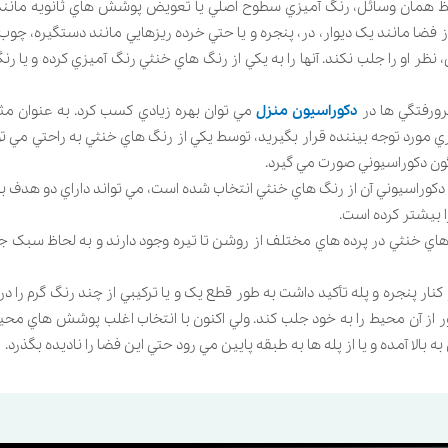
حفظ همان وسائل، رنگ آميزي سطوح اصلي يا تعويض پوشش هاي ثانويه مانند
ضا مانند يک ديوار، در، پنجره و يا حتي خرده ريزهايي مانند دستگيره، چوب 
ر او را جلب نکند. آنها را به يکي از رنگ هاي خنثي رنگ آميزي کرده و يا رن
ورفتگي ها در
دکوراسیون منزل
مي توان بهره زيادي کسب کرد. به عنوان مثا
رد توجه بيننده قرار بگيريد، توسط يکي از رنگ هاي خنثي به راحتي مي توان
گون دکوراسيوني صورت مي گيرد.
 دکوراسيوني آن از رنگ هاي خنثي انتخاب شده است، مي تواند داراي دو هدف ب
 هاي خنثي در پرده هاي مختلف از روشن تا تيره وجود دارند و به لحاظ سبک ج
نار پنجره و پله تأکيد داشت به طور قطع يک و يا ترکيبي از چند رنگ گرم را در
بور از آن محيط را به خود جلب کند. ولي اکنون با انتخاب اغلب پوشش هاي محي
 آمده و يا از پله ها به طبقه پايين مي رود حتي اين فضا را ناديده بگذرد.