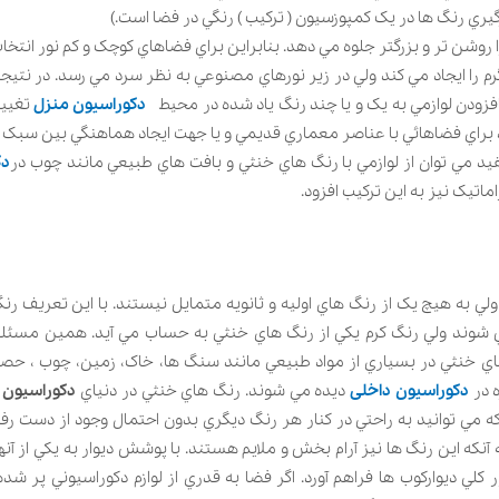
گيري رنگ ها در يک کمپوزسيون ( ترکيب ) رنگي در فضا است.)
شن تر و بزرگتر جلوه مي دهد. بنابراين براي فضاهاي کوچک و کم نور انتخاب 
 را ايجاد مي کند ولي در زير نورهاي مصنوعي به نظر سرد مي رسد. در نتيجه 
 افزودن لوازمي به يک و يا چند رنگ ياد شده در محيط
دکوراسیون منزل
تغيير
د براي فضاهائي با عناصر معماري قديمي و يا جهت ايجاد هماهنگي بين سبک ها
 مي توان از لوازمي با رنگ هاي خنثي و بافت هاي طبيعي مانند چوب در
دک
اتيک نيز به اين ترکيب افزود.
لي به هيچ يک از رنگ هاي اوليه و ثانويه متمايل نيستند. با اين تعريف رن
 شوند ولي رنگ کرم يکي از رنگ هاي خنثي به حساب مي آيد. همين مسئله
 خنثي در بسياري از مواد طبيعي مانند سنگ ها، خاک، زمين، چوب ، حص
ه در
دکوراسیون داخلی
ديده مي شوند. رنگ هاي خنثي در دنياي
دکوراسيون
ا
ه مي توانيد به راحتي در کنار هر رنگ ديگري بدون احتمال وجود از دست رفت
نکه اين رنگ ها نيز آرام بخش و ملايم هستند. با پوشش ديوار به يکي از آنها
کلي ديوارکوب ها فراهم آورد. اگر فضا به قدري از لوازم دکوراسيوني پر شده