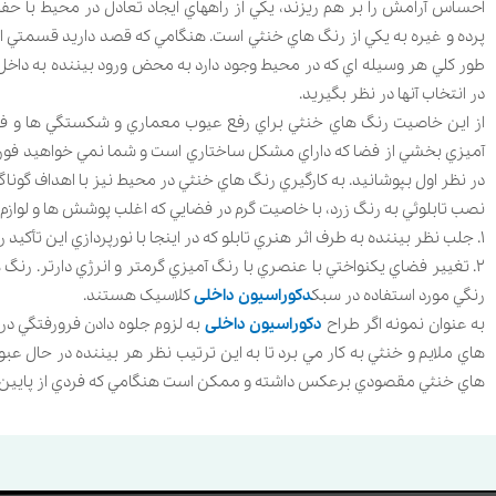
احساس آرامش را بر هم ريزند، يکي از راههاي ايجاد تعادل در محيط با 
پرده و غيره به يکي از رنگ هاي خنثي است. هنگامي که قصد داريد قسمتي از ف
طور کلي هر وسيله اي که در محيط وجود دارد به محض ورود بيننده به داخل، نظ
در انتخاب آنها در نظر بگيريد.
از اين خاصيت رنگ هاي خنثي براي رفع عيوب معماري و شکستگي ها و فر
آميزي بخشي از فضا که داراي مشکل ساختاري است و شما نمي خواهيد فوري مو
در نظر اول بپوشانيد. به کارگيري رنگ هاي خنثي در محيط نيز با اهداف گونا
نصب تابلوئي به رنگ زرد، با خاصيت گرم در فضايي که اغلب پوشش ها و لوازم
1. جلب نظر بيننده به طرف اثر هنري تابلو که در اينجا با نورپردازي اين تأکيد را بيشتر کرده است.
2. تغيير فضاي يکنواختي با عنصري با رنگ آميزي گرمتر و انرژي دارتر. رنگ
رنگي مورد استفاده در سبک
دکوراسیون داخلی
کلاسيک هستند.
به عنوان نمونه اگر طراح
دکوراسیون داخلی
به لزوم جلوه دادن فرورفتگي در ک
هاي ملايم و خنثي به کار مي برد تا به اين ترتيب نظر هر بيننده در حال ع
هاي خنثي مقصودي برعکس داشته و ممکن است هنگامي که فردي از پايين به بالا