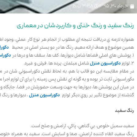
خرداد 30, 1395
3:38 ب.ظ
رنگ سفید و رنگ خنثی و کاربردشان در معماری
همواره لازمه ي دريافت نتيجه اي مطلوب از انجام هر نوع کار عملي، وجود اطلا
همين موضوع و هدف ارائه دهيم. رنگ ها در دو بستر اصلي در محيط
دکورا
1. پوشش هاي اصلي فضاها شامل ديوارها، کف ها، سقف ها و درها در
دکوراس
2. لوازم
دکوراسیون منزل
شامل مبلمان، پرده ها، فرش و غيره.
در مقام مقايسه اين دو قالب با هم، به لحاظ نقش دکوراسيوني شان در م
دکوراسيوني ثابت تر بوده و به گونه اي نقش پس زمينه را براي آن لوازم اجرا م
در ميان اين پوشش ها، ديوارها به جهت وسعت حضورشان در فضا، جايگاه ويژه
گذشته از موضوع تأثير بر روي ديگر لوازم
دکوراسیون منزل
، ديوارها و رنگ
رنگ سفید
سفيد سمبل خلوص، بي گناهي، پاکي، آرامش و صلح است.
رنگ سفيد القاء کننده آرامش، صفا و آسايش است. سفيد به همراه خلوصش