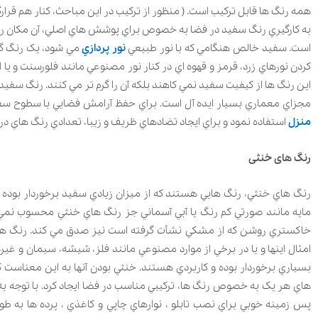
همه رنگ ها قابل ترکيب است. ( منظور از ترکيب در اين مباحث، کنار هم قرار
به کارگيري رنگ سفيد در فضا به خصوص براي پوشش هاي اصلي، آن مکان را رو
است. سفيد خالص هنگامي که با نور طبيعي
نور پردازي
مي شود، يک رنگ گرم
کردن نورهاي زرد، قرمز و قهوه اي در کنار نور مصنوعي مانند فلورسنت و يا
اين رنگ ها از کيفيت سفيد نمي کاهند بلکه آن را گرم تر مي کنند. رنگ سفي
مجزاي معماري بسيار ايده آل است. براي حفظ آرامش فضايي با سطوح سفيد
منزل
استفاده نمود و براي ايجاد تضادهاي ظريف و زيبا، تعدادي رنگ هاي درام
رنگ های خنثی
رنگ هاي خنثي، رنگ هايي هستند که از ميزان زيادي سفيد برخوردار بوده و
مايه مانند صورتي کم رنگ يا آبي آسماني جز رنگ هاي خنثي محسوب نمي
خاکستري روشن که از مشکي نشأت گرفته است نيز صدق مي کند. رنگ هاي
امثال اينها و يا در برخي از موارد مصنوعي مانند فلز، شيشه، سيمان و غير
بسياري برخوردار بوده و کاربردي هستند. خنثي بودن آنها به اين معناست ک
هاي هر يک به خصوص رنگ ها، ترکيبي مناسب در فضا ايجاد کرد. با توجه به آ
پس زمينه خوبي براي نصب تابلو ، نوارهاي چاپي و کاغذي ، پرده ها به طور 