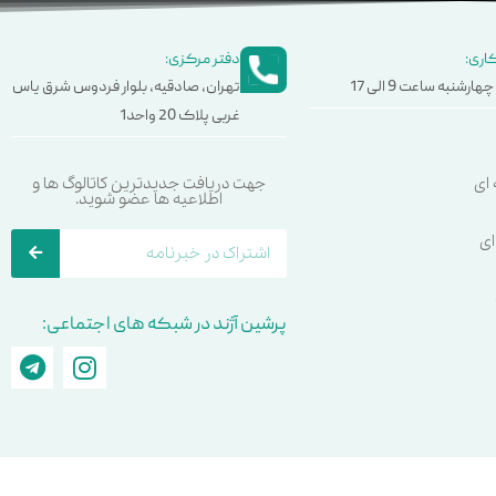
اری:
دفتر مرکزی:
هارشنبه ساعت 9 الی 17
تهران، صادقیه، بلوار فردوس شرق یاس
غربی پلاک 20 واحد1
ای
جهت دریافت جدیدترین کاتالوگ ها و
اطلاعیه ها عضو شوید.
ای
پرشین آژند در شبکه های اجتماعی: