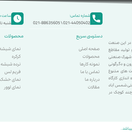
شماره تماس:
ساعت ک
021-44050402 \ 021-88635605
شنبه تا چ
دسترسی سریع
محصولات
 و مستمر در این صنعت
صفحه اصلی
نمای شیشه 
 و تولید مقاطع
محصولات
کرکره
ر شهرک صنعتی
نمونه کارها
نرده شیشه 
زون و دگرگونی
ت های متنوع
تماس با ما
فریم لس
اندازی کارگاه
درباره ما
نمای خشک
عتی شمس آباد
مقالات
نمای لوور
چند کوچک در
باشد .