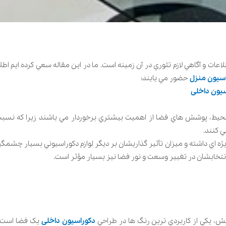
عات و آگاهي لازم تئوري در آن زمينه است. ما در اين مقاله سعي کرده ايم اطلاع
سیون منزل
حضور مي يابند:
یون داخلی
حيط، پوشش هاي فضا از اهميت بيشتري برخوردار مي باشند زيرا که نسبت 
ي کنند.
 اي داشته و ميزان تأثير گذاريشان بر ديگر لوازم دکوراسيوني بسيار چشمگي
 انتخابشان در تغيير وسعت و نور فضا نيز بسيار مؤثر است.
، يکي از کاربردي ترين رنگ ها در طراحي
دکوراسيون داخلی
يک فضا است زي