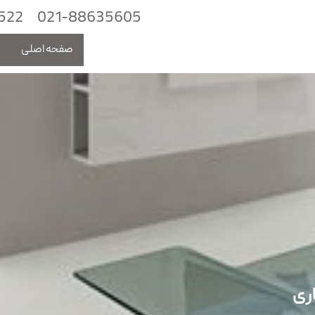
522
021-88635605
صفحه اصلی
م
ری