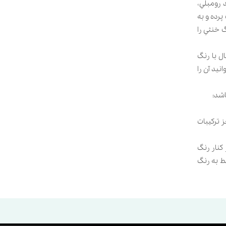
 رومبلي،
پرده و به
گ خنثي را
ل با رنگ
يد آن را
اشد:
ز ترکيبات
 کنار رنگ
ط به رنگ