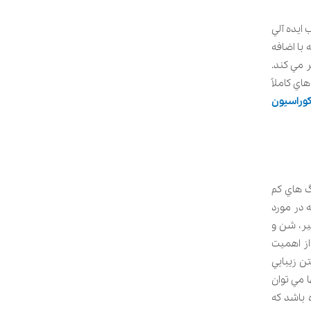
ايده آلي
با اضافه
 مي کند.
ي کاملاً
وراسیون
گ هاي کم
 در مورد
ير، شن و
ز اهميت
ن زيبايي
 مي توان
 باشد که