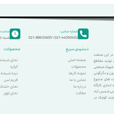
شماره تماس:
ساعت ک
021-44050402 \ 021-88635605
شنبه تا چ
دسترسی سریع
محصولات
 و مستمر در این صنعت
صفحه اصلی
نمای شیشه 
 و تولید مقاطع
محصولات
کرکره
ر شهرک صنعتی
نمونه کارها
نرده شیشه 
زون و دگرگونی
ت های متنوع
تماس با ما
فریم لس
اندازی کارگاه
درباره ما
نمای خشک
عتی شمس آباد
مقالات
نمای لوور
چند کوچک در