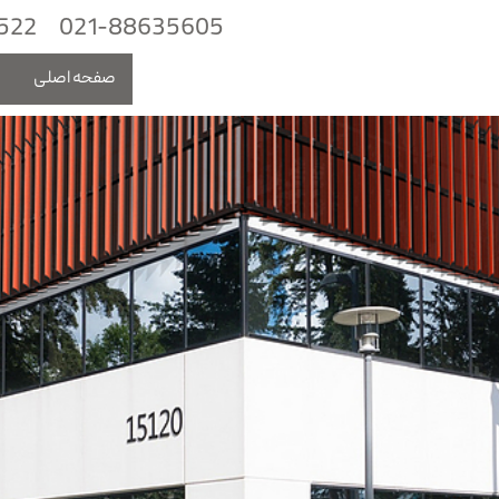
522
021-88635605
صفحه اصلی
م