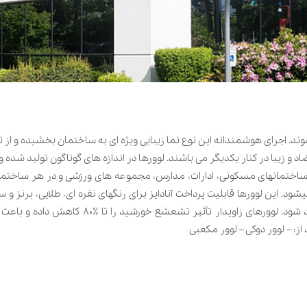
یشوند. اجرای هوشمندانه این نوع نما زیبایی ویژه ای به ساختمان بخشیده و ا
و زیبا در کنار یکدیگر می باشند. لوورها در اندازه های گوناگون تولید شده و
ر ساختمانهای مسکونی، ادارات، مدارس، مجموعه های ورزشی و در هر ساختما
د. این لوورها قابلیت پرداخت آنادایز برای رنگهای نقره ای، طلایی، برنز و سی
صورت استفاده از رنگ لاکی (پودری) مطابق با استاندارد RAL، می تواند تولید شود. لوور